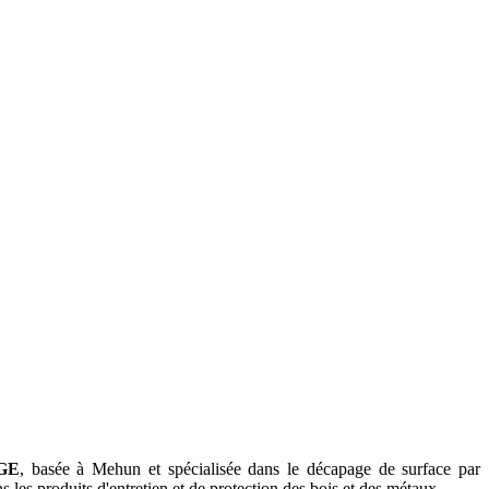
GE
, basée à Mehun et spécialisée dans le décapage de surface par
ns les produits d'entretien et de protection des bois et des métaux.