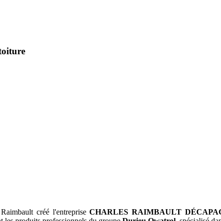
oiture
Raimbault créé l'entreprise
CHARLES RAIMBAULT DÉCAPA
ant les produits professionnels du groupe
Durieu Owatrol
, spécialisé da