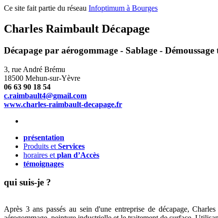
Ce site fait partie du réseau
Infoptimum à Bourges
Charles Raimbault Décapage
Décapage par aérogommage - Sablage - Démoussage t
3, rue André Brému
18500 Mehun-sur-Yèvre
06 63 90 18 54
c.raimbault4@gmail.com
www.charles-raimbault-decapage.fr
présentation
Produits et
Services
horaires et
plan d’Accès
témoignages
qui suis-je ?
Après 3 ans passés au sein d'une entreprise de décapage, Charles 
aérogommage, peinture industrielle et le traitement de surface. Utilis